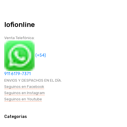
PARA COMPONENTES
HASTA 43 PULGADAS
Iofionline
HASTA 100 PULGADAS
Venta Telefónica:
HASTA 75 PULGADAS
(+54)
SOPORTE DE PIE
911 6179-7371
ENVIOS Y DESPACHOS EN EL DÍA.
HASTA 100 PULGADAS
Seguinos en Facebook
Seguinos en Instagram
Seguinos en Youtube
HASTA 75 PULGADAS
SOPORTES DE TECHO
Categorias