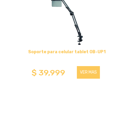
HASTA 32 PULGADAS
HASTA 100 PULGADAS
HASTA 43 PULGADAS
Soporte para celular tablet OB-UP1
SOPORTES BASCULANTES
$ 39,999
VER MAS
HASTA 43 PULGADAS
HASTA 75 PULGADAS
HASTA 100 PULGADAS
SOPORTES FIJOS