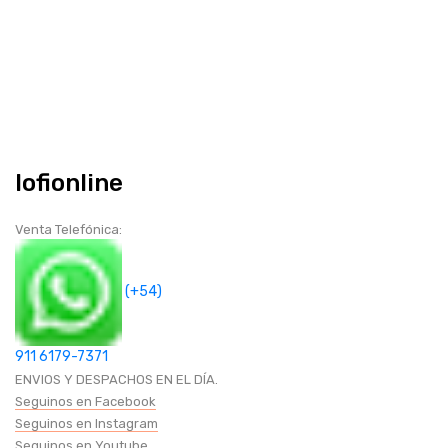
CANDADOS DE HIERRO
CANDADO CON CLAVE
TRABA PARA MOTO
Iofionline
CANDADO CON LLAVE
Venta Telefónica:
HOGAR (COCINA-BAÑOS-OTROS)
(+54)
OTROS
911 6179-7371
ENVIOS Y DESPACHOS EN EL DÍA.
ACCESORIOS PARA MASCOTAS
Seguinos en Facebook
Seguinos en Instagram
Seguinos en Youtube
BAÑO