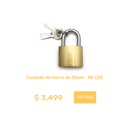
CABLES HDMI
CICLISMO
SEGURIDAD Y PROTECCION
HOGAR (COCINA-BAÑOS-OTROS)
BAZAR
Candado de hierro de 32mm - SK-C32
GAMER
$ 3,499
VER MAS
CANDADOS
RUEDAS