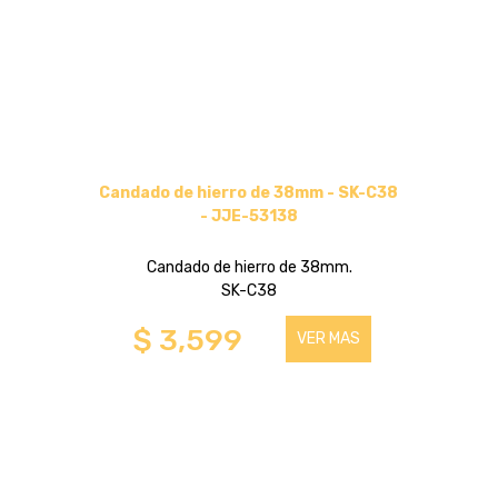
HASTA 32 PULGADAS
HASTA 100 PULGADAS
HASTA 43 PULGADAS
Candado de hierro de 38mm - SK-C38
SOPORTES BASCULANTES
- JJE-53138
Candado de hierro de 38mm.
HASTA 43 PULGADAS
SK-C38
$ 3,599
VER MAS
HASTA 100 PULGADAS
HASTA 75 PULGADAS
SOPORTES FIJOS