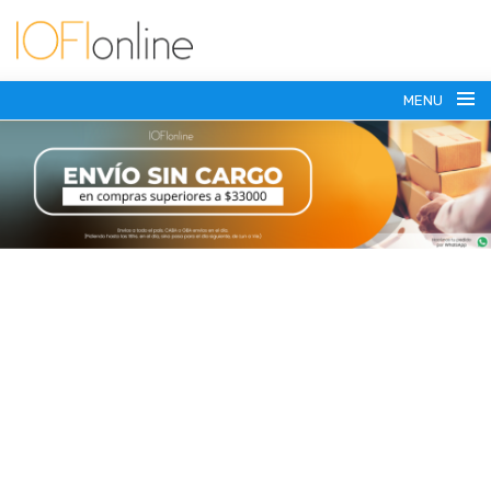
MENU
(+54) 911 6179-7371
vesasoportes@gmail.com
SOPORTES PARA TV
SOPORTES MOVILES
HASTA 75 PULGADAS