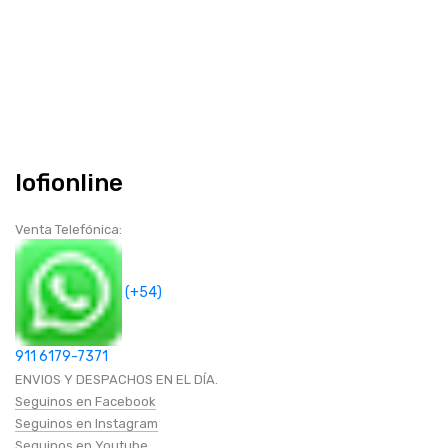
GAMER
CABLES HDMI
CICLISMO
Iofionline
SEGURIDAD Y PROTECCION
Venta Telefónica:
HOGAR (COCINA-BAÑOS-OTROS)
(+54)
BAZAR
911 6179-7371
CANDADOS
ENVIOS Y DESPACHOS EN EL DÍA.
Seguinos en Facebook
Seguinos en Instagram
RUEDAS
Seguinos en Youtube