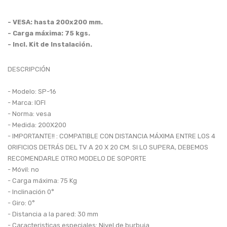
PARA COMPONENTES
- VESA: hasta 200x200 mm.
- Carga máxima: 75 kgs.
HASTA 43 PULGADAS
- Incl. Kit de Instalación.
HASTA 100 PULGADAS
DESCRIPCIÓN
- Modelo: SP-16
HASTA 75 PULGADAS
- Marca: IOFI
- Norma: vesa
SOPORTES PARA TABLET
- Medida: 200X200
- IMPORTANTE!! : COMPATIBLE CON DISTANCIA MÁXIMA ENTRE LOS 4
ORIFICIOS DETRÁS DEL TV A 20 X 20 CM. SI LO SUPERA, DEBEMOS
HASTA 32 PULGADAS
RECOMENDARLE OTRO MODELO DE SOPORTE
- Móvil: no
SOPORTE DE PIE
- Carga máxima: 75 Kg
- Inclinación 0°
- Giro: 0°
HASTA 100 PULGADAS
- Distancia a la pared: 30 mm
- Caracteristicas especiales: Nivel de burbuja