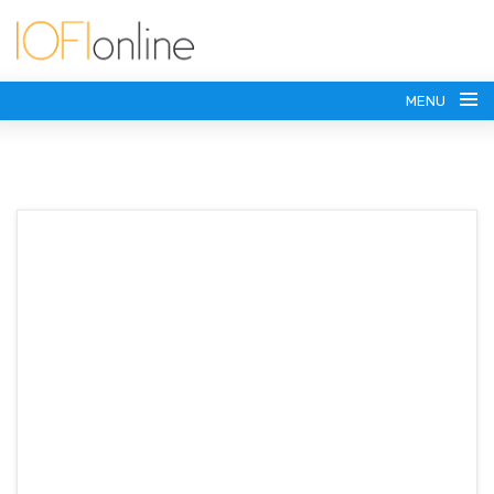
MENU
(+54) 911 6179-7371
vesasoportes@gmail.com
SOPORTES PARA TV
SOPORTES MOVILES
HASTA 43 PULGADAS