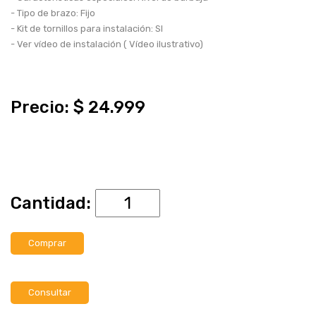
HASTA 75 PULGADAS
- Tipo de brazo: Fijo
- Kit de tornillos para instalación: SI
- Ver vídeo de instalación ( Vídeo ilustrativo)
SOPORTES DE TECHO
HASTA 75 PULGADAS
Precio: $ 24.999
HASTA 43 PULGADAS
SOPORTES DE ESCRITORIO
Cantidad:
HASTA 32 PULGADAS
Comprar
HASTA 75 PULGADAS
Consultar
OTROS