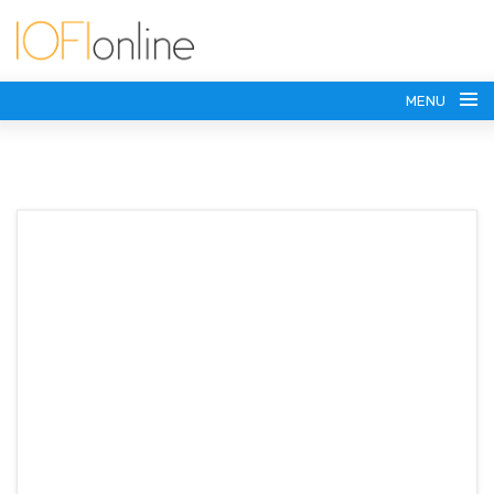
MENU
(+54) 911 6179-7371
vesasoportes@gmail.com
SOPORTES PARA TV
SOPORTES MOVILES
HASTA 43 PULGADAS