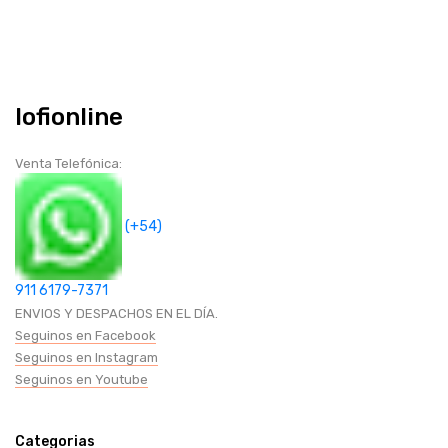
BAZAR
GAMER
Iofionline
CABLES HDMI
Venta Telefónica:
CICLISMO
(+54)
SEGURIDAD Y PROTECCION
911 6179-7371
HOGAR (COCINA-BAÑOS-OTROS)
ENVIOS Y DESPACHOS EN EL DÍA.
Seguinos en Facebook
Seguinos en Instagram
CANDADOS
Seguinos en Youtube
HOGAR (COCINA-BAÑOS-OTROS)
Categorias