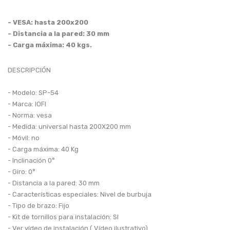
HASTA 75 PULGADAS
- VESA: hasta 200x200
- Distancia a la pared: 30 mm
PARA COMPONENTES
- Carga máxima: 40 kgs.
HASTA 43 PULGADAS
DESCRIPCIÓN
- Modelo: SP-54
HASTA 100 PULGADAS
- Marca: IOFI
- Norma: vesa
SOPORTES PARA TABLET
- Medida: universal hasta 200X200 mm
- Móvil: no
- Carga máxima: 40 Kg
HASTA 32 PULGADAS
- Inclinación 0°
- Giro: 0°
SOPORTE DE PIE
- Distancia a la pared: 30 mm
- Características especiales: Nivel de burbuja
- Tipo de brazo: Fijo
HASTA 100 PULGADAS
- Kit de tornillos para instalación: SI
- Ver vídeo de instalación ( Vídeo ilustrativo)