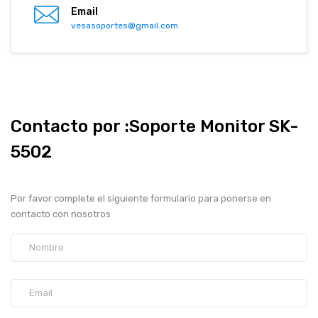
Email
vesasoportes@gmail.com
HASTA 100 PULGADAS
HASTA 43 PULGADAS
HASTA 75 PULGADAS
Contacto por :Soporte Monitor SK-
SOPORTES BASCULANTES
5502
HASTA 100 PULGADAS
Por favor complete el siguiente formulario para ponerse en
contacto con nosotros
HASTA 75 PULGADAS
HASTA 43 PULGADAS
SOPORTES FIJOS