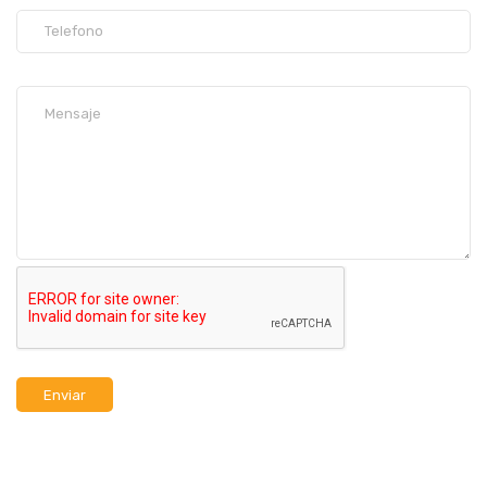
HASTA 75 PULGADAS
PARA COMPONENTES
HASTA 100 PULGADAS
HASTA 43 PULGADAS
SOPORTE DE PIE
HASTA 75 PULGADAS
HASTA 100 PULGADAS
Enviar
SOPORTES DE TECHO